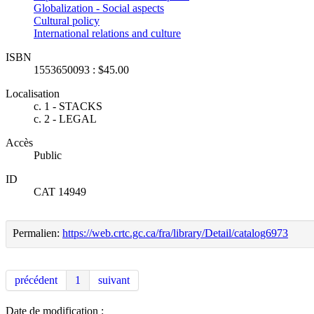
Globalization - Social aspects
Cultural policy
International relations and culture
ISBN
1553650093 : $45.00
Localisation
c. 1 - STACKS
c. 2 - LEGAL
Accès
Public
ID
CAT 14949
Permalien:
https://web.crtc.gc.ca/fra/library/Detail/catalog6973
précédent
1
suivant
Date de modification :