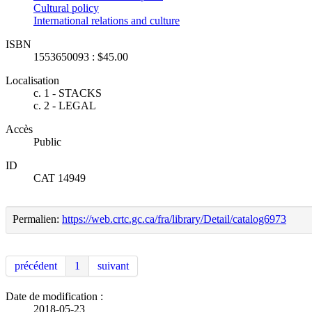
Cultural policy
International relations and culture
ISBN
1553650093 : $45.00
Localisation
c. 1 - STACKS
c. 2 - LEGAL
Accès
Public
ID
CAT 14949
Permalien:
https://web.crtc.gc.ca/fra/library/Detail/catalog6973
précédent
1
suivant
Date de modification :
2018-05-23