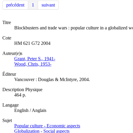
précédent
1
suivant
Titre
Blockbusters and trade wars : popular culture in a globalized w
Cote
HM 621 G72 2004
Auteur(e)s
Grant, Peter S., 1941-
Wood, Chris, 1953-
Éditeur
Vancouver : Douglas & McIntyre, 2004.
Description Physique
464 p.
Langage
English / Anglais
Sujet
Popular culture - Economic aspects
Globalization - Social aspects