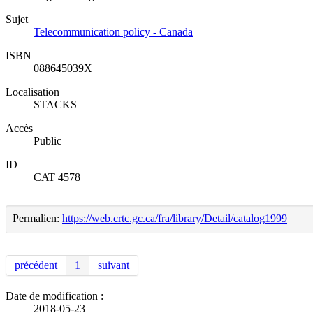
Sujet
Telecommunication policy - Canada
ISBN
088645039X
Localisation
STACKS
Accès
Public
ID
CAT 4578
Permalien:
https://web.crtc.gc.ca/fra/library/Detail/catalog1999
précédent
1
suivant
Date de modification :
2018-05-23