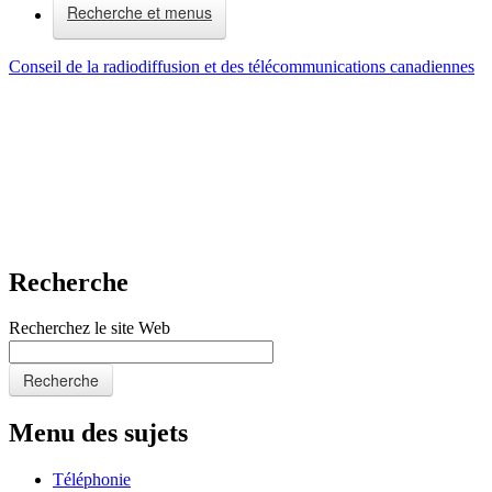
Recherche
Menu des sujets
Téléphonie
Internet
Télévision et radio
Entreprise
Vous êtes ici :
Accueil
E-Bibliothèque du CRTC
Détail
Result
1
of
1
.
Nouvelle recherche
/
Résultats de la recherche