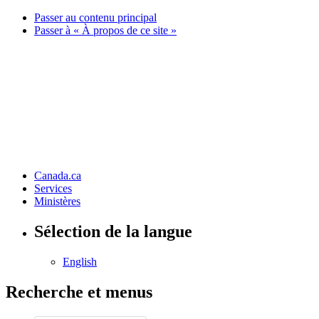
Passer au contenu principal
Passer à « À propos de ce site »
Canada.ca
Services
Ministères
Sélection de la langue
English
Recherche et menus
Recherche et menus
Conseil de la radiodiffusion et des télécommunications canadiennes
Recherche
Recherchez le site Web