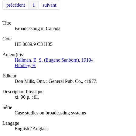
précédent
1
suivant
Titre
Broadcasting in Canada
Cote
HE 8689.9 C3 H35
Auteur(e)s
Hallman, E. S. (Eugene Sanborn), 1919-
Hindley, H
Éditeur
Don Mills, Ont. : General Pub. Co., c1977.
Description Physique
xi, 90 p. : ill.
Série
Case studies on broadcasting systems
Langage
English / Anglais