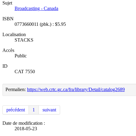
Sujet
Broadcasting - Canada
ISBN
0773660011 (pbk.) : $5.95
Localisation
STACKS
Accès
Public
ID
CAT 7550
Permalien:
https://web.crtc.gc.ca/fra/library/Detail/catalog2689
précédent
1
suivant
Date de modification :
2018-05-23