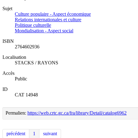
Sujet
Culture populaire - Aspect économique
Relations internationales et culture
Politique culturelle
Mondialisation - Aspect social
ISBN
2764602936
Localisation
STACKS / RAYONS
Accès
Public
ID
CAT 14948
Permalien:
https://web.crtc.gc.ca/fra/library/Detail/catalog6962
précédent
1
suivant