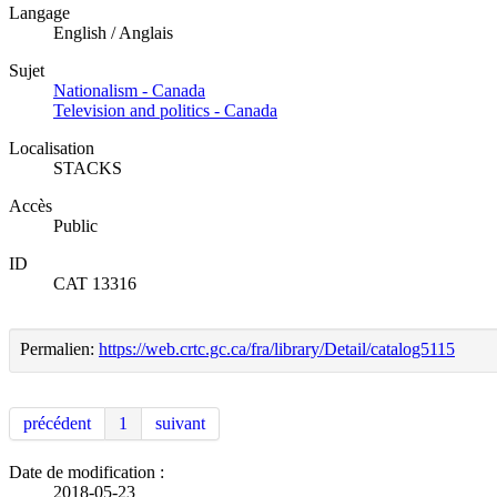
Langage
English / Anglais
Sujet
Nationalism - Canada
Television and politics - Canada
Localisation
STACKS
Accès
Public
ID
CAT 13316
Permalien:
https://web.crtc.gc.ca/fra/library/Detail/catalog5115
précédent
1
suivant
Date de modification :
2018-05-23