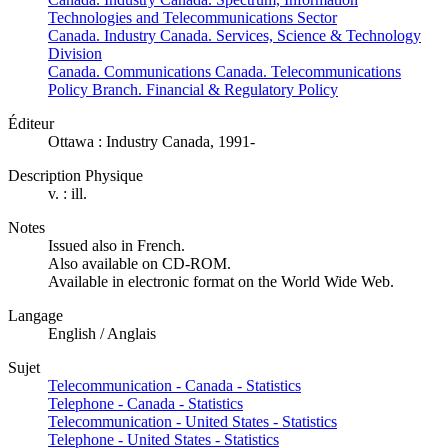
Technologies and Telecommunications Sector
Canada. Industry Canada. Services, Science & Technology
Division
Canada. Communications Canada. Telecommunications
Policy Branch. Financial & Regulatory Policy
Éditeur
Ottawa : Industry Canada, 1991-
Description Physique
v. : ill.
Notes
Issued also in French.
Also available on CD-ROM.
Available in electronic format on the World Wide Web.
Langage
English / Anglais
Sujet
Telecommunication - Canada - Statistics
Telephone - Canada - Statistics
Telecommunication - United States - Statistics
Telephone - United States - Statistics