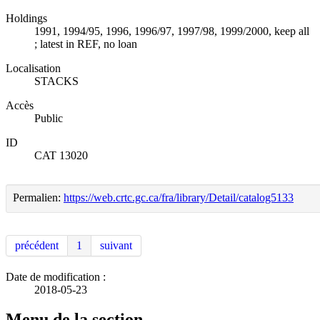
Holdings
1991, 1994/95, 1996, 1996/97, 1997/98, 1999/2000, keep all
; latest in REF, no loan
Localisation
STACKS
Accès
Public
ID
CAT 13020
Permalien:
https://web.crtc.gc.ca/fra/library/Detail/catalog5133
précédent
1
suivant
Date de modification :
2018-05-23
Menu de la section