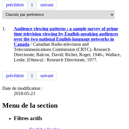
précédent
1
suivant
1.
Audience viewing patterns : a sample survey of prime
time television viewing by English-speaking audiences
over the two national English-language networks in
Canada
/ Canadian Radio-television and
Telecommunications Commission (CRTC). Research
Directorate; Balcon, David; Richer, Roger, 1946-; Wallace,
Leslie. [Ottawa] : Research Directorate, 1977.
précédent
1
suivant
Date de modification :
2018-05-23
Menu de la section
Filtres actifs