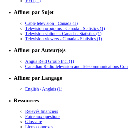
1991
(1)
Affiner par Sujet
Cable television - Canada
(1)
Television programs - Canada - Statistics
(1)
Television stations - Canada - Statistics
(1)
Television viewers - Canada - Statistics
(1)
Affiner par Auteur(e)s
Angus Reid Group Inc.
(1)
Canadian Radio-television and Telecommunications C
Affiner par Langage
English / Anglais
(1)
Ressources
Relevés financiers
Foire aux questions
Glossaire
Liens connexes