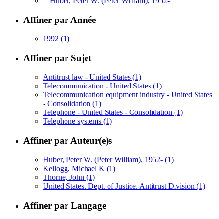
Huber, Peter W. (Peter William), 1952-
Affiner par Année
1992
(1)
Affiner par Sujet
Antitrust law - United States
(1)
Telecommunication - United States
(1)
Telecommunication equipment industry - United States
- Consolidation
(1)
Telephone - United States - Consolidation
(1)
Telephone systems
(1)
Affiner par Auteur(e)s
Huber, Peter W. (Peter William), 1952-
(1)
Kellogg, Michael K
(1)
Thorne, John
(1)
United States. Dept. of Justice. Antitrust Division
(1)
Affiner par Langage