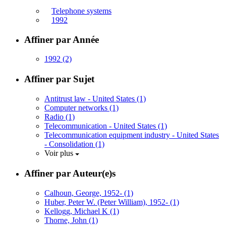
Telephone systems
1992
Affiner par Année
1992
(2)
Affiner par Sujet
Antitrust law - United States
(1)
Computer networks
(1)
Radio
(1)
Telecommunication - United States
(1)
Telecommunication equipment industry - United States
- Consolidation
(1)
Voir plus
Affiner par Auteur(e)s
Calhoun, George, 1952-
(1)
Huber, Peter W. (Peter William), 1952-
(1)
Kellogg, Michael K
(1)
Thorne, John
(1)