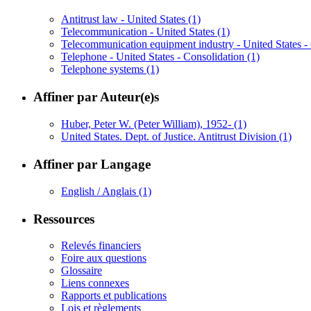
Antitrust law - United States
(1)
Telecommunication - United States
(1)
Telecommunication equipment industry - United States -
Telephone - United States - Consolidation
(1)
Telephone systems
(1)
Affiner par Auteur(e)s
Huber, Peter W. (Peter William), 1952-
(1)
United States. Dept. of Justice. Antitrust Division
(1)
Affiner par Langage
English / Anglais
(1)
Ressources
Relevés financiers
Foire aux questions
Glossaire
Liens connexes
Rapports et publications
Lois et règlements