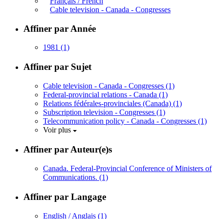
Français / French
Cable television - Canada - Congresses
Affiner par Année
1981
(1)
Affiner par Sujet
Cable television - Canada - Congresses
(1)
Federal-provincial relations - Canada
(1)
Relations fédérales-provinciales (Canada)
(1)
Subscription television - Congresses
(1)
Telecommunication policy - Canada - Congresses
(1)
Voir plus
Affiner par Auteur(e)s
Canada. Federal-Provincial Conference of Ministers of
Communications.
(1)
Affiner par Langage
English / Anglais
(1)