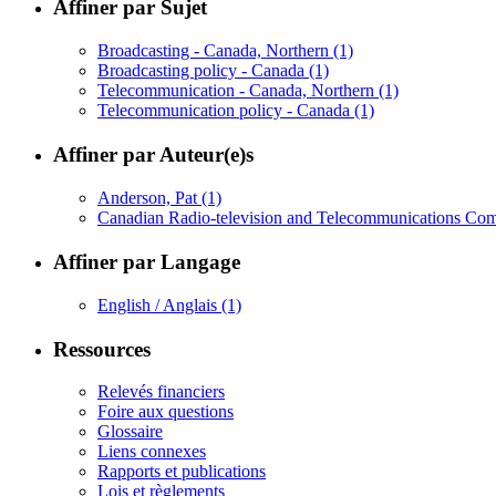
Affiner par Sujet
Broadcasting - Canada, Northern
(1)
Broadcasting policy - Canada
(1)
Telecommunication - Canada, Northern
(1)
Telecommunication policy - Canada
(1)
Affiner par Auteur(e)s
Anderson, Pat
(1)
Canadian Radio-television and Telecommunications Co
Affiner par Langage
English / Anglais
(1)
Ressources
Relevés financiers
Foire aux questions
Glossaire
Liens connexes
Rapports et publications
Lois et règlements