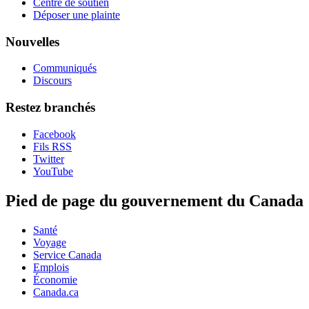
Centre de soutien
Déposer une plainte
Nouvelles
Communiqués
Discours
Restez branchés
Facebook
Fils RSS
Twitter
YouTube
Pied de page du gouvernement du Canada
Santé
Voyage
Service Canada
Emplois
Économie
Canada.ca