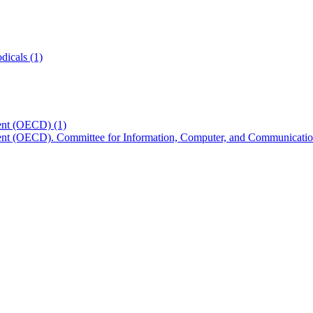
odicals
(1)
ment (OECD)
(1)
ent (OECD). Committee for Information, Computer, and Communicatio