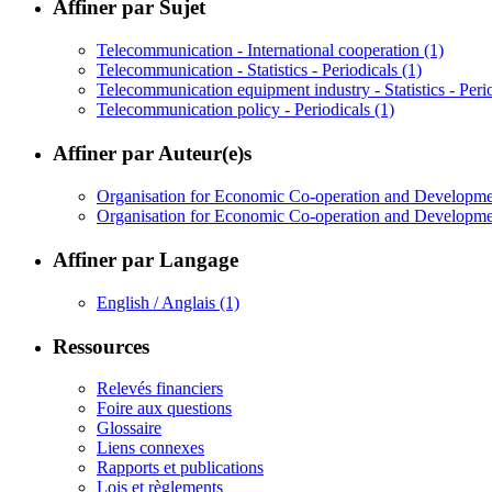
Affiner par Sujet
Telecommunication - International cooperation
(1)
Telecommunication - Statistics - Periodicals
(1)
Telecommunication equipment industry - Statistics - Peri
Telecommunication policy - Periodicals
(1)
Affiner par Auteur(e)s
Organisation for Economic Co-operation and Develop
Organisation for Economic Co-operation and Developm
Affiner par Langage
English / Anglais
(1)
Ressources
Relevés financiers
Foire aux questions
Glossaire
Liens connexes
Rapports et publications
Lois et règlements