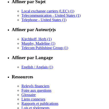
Affiner par Sujet
Local exchange carriers (LEC)
(1)
Telecommunication - United States
(1)
Telephone - United States
(1)
Affiner par Auteur(e)s
Kirchhoff, Herb
(1)
Murphy, Madeline
(1)
Telecom Publishing Group
(1)
Affiner par Langage
English / Anglais
(1)
Ressources
Relevés financiers
Foire aux questions
Glossaire
Liens connexes
Rapports et publications
Lois et règlements