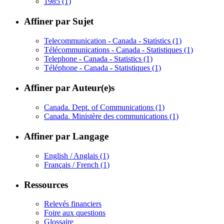
1985
(1)
Affiner par Sujet
Telecommunication - Canada - Statistics
(1)
Télécommunications - Canada - Statistiques
(1)
Telephone - Canada - Statistics
(1)
Téléphone - Canada - Statistiques
(1)
Affiner par Auteur(e)s
Canada. Dept. of Communications
(1)
Canada. Ministère des communications
(1)
Affiner par Langage
English / Anglais
(1)
Français / French
(1)
Ressources
Relevés financiers
Foire aux questions
Glossaire