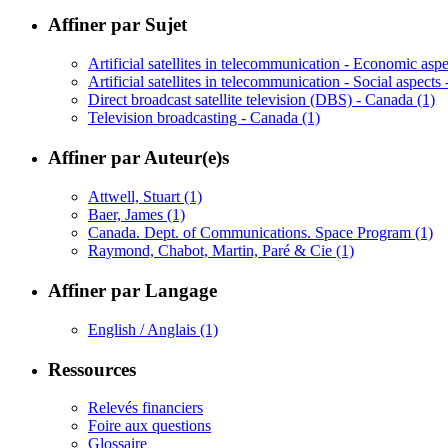
Affiner par Sujet
Artificial satellites in telecommunication - Economic as
Artificial satellites in telecommunication - Social aspect
Direct broadcast satellite television (DBS) - Canada
(1)
Television broadcasting - Canada
(1)
Affiner par Auteur(e)s
Attwell, Stuart
(1)
Baer, James
(1)
Canada. Dept. of Communications. Space Program
(1)
Raymond, Chabot, Martin, Paré & Cie
(1)
Affiner par Langage
English / Anglais
(1)
Ressources
Relevés financiers
Foire aux questions
Glossaire