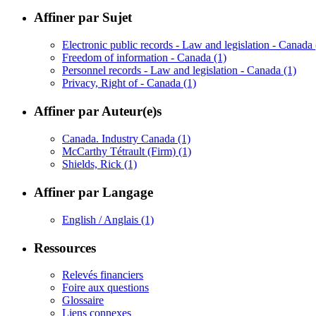
Affiner par Sujet
Electronic public records - Law and legislation - Canada
Freedom of information - Canada
(1)
Personnel records - Law and legislation - Canada
(1)
Privacy, Right of - Canada
(1)
Affiner par Auteur(e)s
Canada. Industry Canada
(1)
McCarthy Tétrault (Firm)
(1)
Shields, Rick
(1)
Affiner par Langage
English / Anglais
(1)
Ressources
Relevés financiers
Foire aux questions
Glossaire
Liens connexes