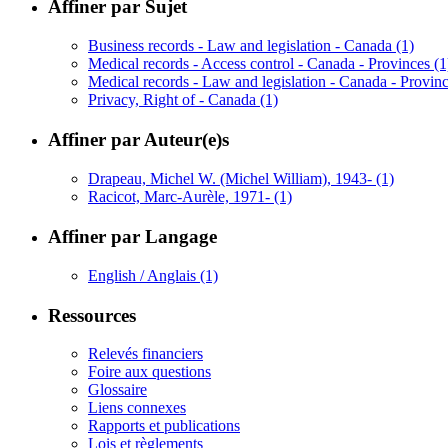
Affiner par Sujet
Business records - Law and legislation - Canada
(1)
Medical records - Access control - Canada - Provinces
(1
Medical records - Law and legislation - Canada - Provin
Privacy, Right of - Canada
(1)
Affiner par Auteur(e)s
Drapeau, Michel W. (Michel William), 1943-
(1)
Racicot, Marc-Aurèle, 1971-
(1)
Affiner par Langage
English / Anglais
(1)
Ressources
Relevés financiers
Foire aux questions
Glossaire
Liens connexes
Rapports et publications
Lois et règlements