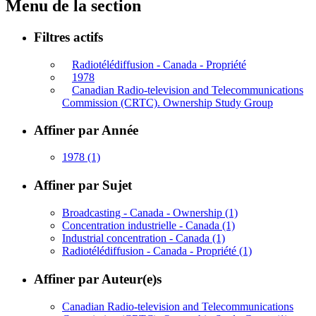
Menu de la section
Filtres actifs
Radiotélédiffusion - Canada - Propriété
1978
Canadian Radio-television and Telecommunications
Commission (CRTC). Ownership Study Group
Affiner par Année
1978
(1)
Affiner par Sujet
Broadcasting - Canada - Ownership
(1)
Concentration industrielle - Canada
(1)
Industrial concentration - Canada
(1)
Radiotélédiffusion - Canada - Propriété
(1)
Affiner par Auteur(e)s
Canadian Radio-television and Telecommunications