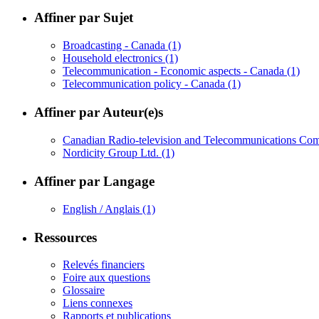
Affiner par Sujet
Broadcasting - Canada
(1)
Household electronics
(1)
Telecommunication - Economic aspects - Canada
(1)
Telecommunication policy - Canada
(1)
Affiner par Auteur(e)s
Canadian Radio-television and Telecommunications C
Nordicity Group Ltd.
(1)
Affiner par Langage
English / Anglais
(1)
Ressources
Relevés financiers
Foire aux questions
Glossaire
Liens connexes
Rapports et publications