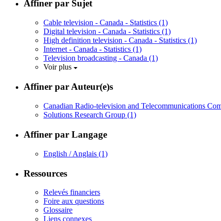
Affiner par Sujet
Cable television - Canada - Statistics
(1)
Digital television - Canada - Statistics
(1)
High definition television - Canada - Statistics
(1)
Internet - Canada - Statistics
(1)
Television broadcasting - Canada
(1)
Voir plus
Affiner par Auteur(e)s
Canadian Radio-television and Telecommunications C
Solutions Research Group
(1)
Affiner par Langage
English / Anglais
(1)
Ressources
Relevés financiers
Foire aux questions
Glossaire
Liens connexes