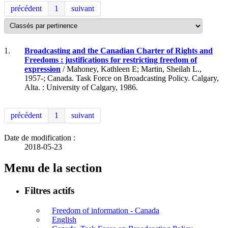
précédent
1
suivant
1.
Broadcasting and the Canadian Charter of Rights and
Freedoms : justifications for restricting freedom of
expression
/ Mahoney, Kathleen E; Martin, Sheilah L.,
1957-; Canada. Task Force on Broadcasting Policy. Calgary,
Alta. : University of Calgary, 1986.
précédent
1
suivant
Date de modification :
2018-05-23
Menu de la section
Filtres actifs
Freedom of information - Canada
English