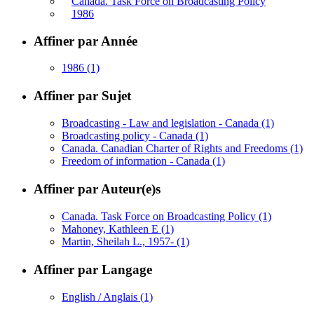
Canada. Task Force on Broadcasting Policy
1986
Affiner par Année
1986
(1)
Affiner par Sujet
Broadcasting - Law and legislation - Canada
(1)
Broadcasting policy - Canada
(1)
Canada. Canadian Charter of Rights and Freedoms
(1)
Freedom of information - Canada
(1)
Affiner par Auteur(e)s
Canada. Task Force on Broadcasting Policy
(1)
Mahoney, Kathleen E
(1)
Martin, Sheilah L., 1957-
(1)
Affiner par Langage
English / Anglais
(1)