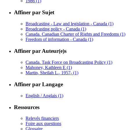
1986
(1)
Affiner par Sujet
Broadcasting - Law and legislation - Canada
(1)
Broadcasting policy - Canada
(1)
Canada. Canadian Charter of Rights and Freedoms
(1)
Freedom of information - Canada
(1)
Affiner par Auteur(e)s
Canada. Task Force on Broadcasting Policy
(1)
Mahoney, Kathleen E
(1)
Martin, Sheilah L., 1957-
(1)
Affiner par Langage
English / Anglais
(1)
Ressources
Relevés financiers
Foire aux questions
Glossaire