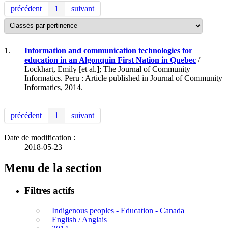
précédent
1
suivant
1.
Information and communication technologies for
education in an Algonquin First Nation in Quebec
/
Lockhart, Emily [et al.]; The Journal of Community
Informatics. Peru : Article published in Journal of Community
Informatics, 2014.
précédent
1
suivant
Date de modification :
2018-05-23
Menu de la section
Filtres actifs
Indigenous peoples - Education - Canada
English / Anglais