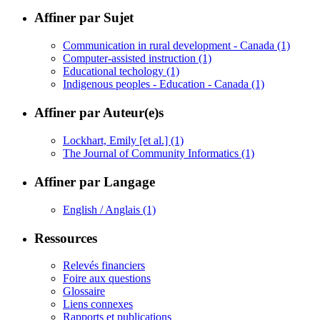
Affiner par Sujet
Communication in rural development - Canada
(1)
Computer-assisted instruction
(1)
Educational techology
(1)
Indigenous peoples - Education - Canada
(1)
Affiner par Auteur(e)s
Lockhart, Emily [et al.]
(1)
The Journal of Community Informatics
(1)
Affiner par Langage
English / Anglais
(1)
Ressources
Relevés financiers
Foire aux questions
Glossaire
Liens connexes
Rapports et publications