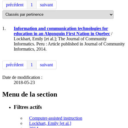
précédent
1
suivant
1.
Information and communication technologies for
education in an Algonquin First Nation in Quebec
/
Lockhart, Emily [et al.]; The Journal of Community
Informatics. Peru : Article published in Journal of Community
Informatics, 2014.
précédent
1
suivant
Date de modification :
2018-05-23
Menu de la section
Filtres actifs
Computer-assisted instruction
Lockhart, Emily [et al.]