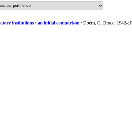
y institutions : an initial comparison
/ Doern, G. Bruce, 1942-; 