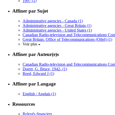
1997
(1)
Affiner par Sujet
Administrative agencies - Canada
(1)
Administrative agencies - Great Britain
(1)
Administrative agencies - United States
(1)
Canadian Radio-television and Telecommunications Co
Great Britain. Office of Telecommunications (Oftel)
(1)
Voir plus
Affiner par Auteur(e)s
Canadian Radio-television and Telecommunications C
Doern, G. Bruce, 1942-
(1)
Reed, Edward J
(1)
Affiner par Langage
English / Anglais
(1)
Ressources
Relevés financiers