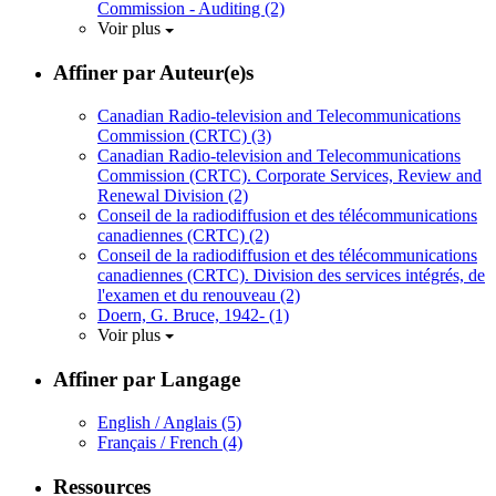
Commission - Auditing
(2)
Voir plus
Affiner par Auteur(e)s
Canadian Radio-television and Telecommunications
Commission (CRTC)
(3)
Canadian Radio-television and Telecommunications
Commission (CRTC). Corporate Services, Review and
Renewal Division
(2)
Conseil de la radiodiffusion et des télécommunications
canadiennes (CRTC)
(2)
Conseil de la radiodiffusion et des télécommunications
canadiennes (CRTC). Division des services intégrés, de
l'examen et du renouveau
(2)
Doern, G. Bruce, 1942-
(1)
Voir plus
Affiner par Langage
English / Anglais
(5)
Français / French
(4)
Ressources