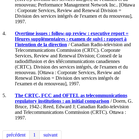
renouveau; Performance Management Network Inc.. [Ottawa
: Corporate Services, Review and Renewal Division =
Division des services intégrés de l'examen et du renouveau],
1997.
4.
Overtime issues : follow-up review : executive report =
Heures supplémentaires : examen de suivi : rapport à
l'intention de la direction
/ Canadian Radio-television and
Telecommunications Commission (CRTC). Corporate
Services, Review and Renewal Division; Conseil de la
radiodiffusion et des télécommunications canadiennes
(CRTC). Division des services intégrés, de l'examen et du
renouveau. [Ottawa : Corporate Services, Review and
Renewal Division = Division des services intégrés de
l'examen et du renouveau], 1997.
5.
The CRTC, FCC and OFTEL as telecommunications
regulatory institutions : an initial comparison
/ Doern, G.
Bruce, 1942-; Reed, Edward J; Canadian Radio-television
and Telecommunications Commission (CRTC). Ottawa :
1997.
précédent
1
suivant