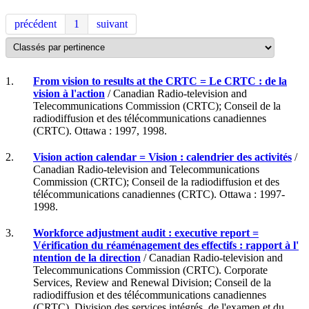
précédent
1
suivant
1.
From vision to results at the CRTC = Le CRTC : de la
vision à l'action
/ Canadian Radio-television and
Telecommunications Commission (CRTC); Conseil de la
radiodiffusion et des télécommunications canadiennes
(CRTC). Ottawa : 1997, 1998.
2.
Vision action calendar = Vision : calendrier des activités
/
Canadian Radio-television and Telecommunications
Commission (CRTC); Conseil de la radiodiffusion et des
télécommunications canadiennes (CRTC). Ottawa : 1997-
1998.
3.
Workforce adjustment audit : executive report =
Vérification du réaménagement des effectifs : rapport à l'
ntention de la direction
/ Canadian Radio-television and
Telecommunications Commission (CRTC). Corporate
Services, Review and Renewal Division; Conseil de la
radiodiffusion et des télécommunications canadiennes
(CRTC). Division des services intégrés, de l'examen et du