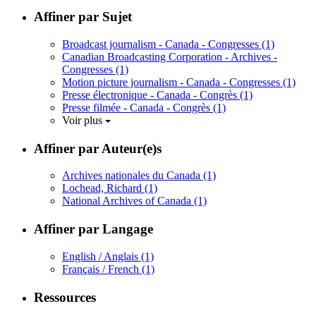
Affiner par Sujet
Broadcast journalism - Canada - Congresses
(1)
Canadian Broadcasting Corporation - Archives -
Congresses
(1)
Motion picture journalism - Canada - Congresses
(1)
Presse électronique - Canada - Congrès
(1)
Presse filmée - Canada - Congrès
(1)
Voir plus
Affiner par Auteur(e)s
Archives nationales du Canada
(1)
Lochead, Richard
(1)
National Archives of Canada
(1)
Affiner par Langage
English / Anglais
(1)
Français / French
(1)
Ressources