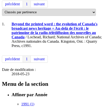
précédent
1
suivant
1.
Beyond the printed word : the evolution of Canada's
broadcast news heritage = Au-delà de l'écrit : le
patrimoine de la radio-télédiffusion des nouvelles au
Canada
/ Lochead, Richard; National Archives of Canada;
Archives nationales du Canada. Kingston, Ont. : Quarry
Press, c1991.
précédent
1
suivant
Date de modification :
2018-05-23
Menu de la section
Affiner par Année
1991
(1)