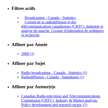
Filtres actifs
Broadcasting - Canada - Statistics
Conseil de la radiodiffusion et des
télécommunications canadiennes (CRTC). Industrie et
analyse du marche. Groupe d'elaboration de politiques
et recherche
Affiner par Année
2009
(1)
Affiner par Sujet
Radio broadcasting - Canada - Statistics
(1)
Radiodiffusion - Canada - Statistiques
(1)
Affiner par Auteur(e)s
Canadian Radio-television and Telecommunications
Commission (CRTC). Industry & Market analysis.
Policy development and research sector.
(1)