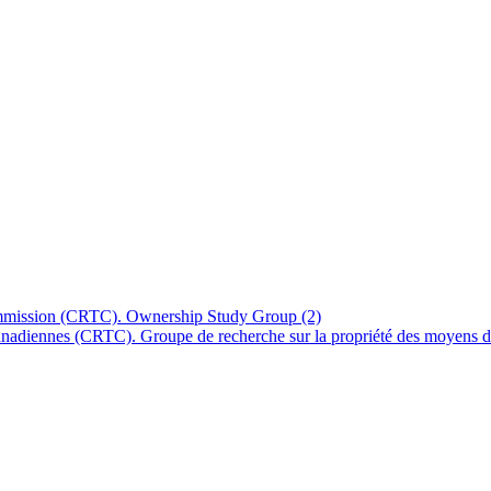
ommission (CRTC). Ownership Study Group
(2)
canadiennes (CRTC). Groupe de recherche sur la propriété des moyens d