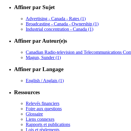
Affiner par Sujet
Advertising - Canada - Rates
(1)
Broadcasting - Canada - Ownership
(1)
Industrial concentration - Canada
(1)
Affiner par Auteur(e)s
Canadian Radio-television and Telecommunications C
Magun, Sunder
(1)
Affiner par Langage
English / Anglais
(1)
Ressources
Relevés financiers
Foire aux questions
Glossaire
Liens connexes
Rapports et publications
Lois et règlements