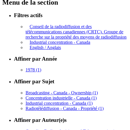
Menu de la section
Filtres actifs
Conseil de la radiodiffusion et des
télécommunications canadiennes (CRTC). Groupe de
recherche sur la propriété des moyens de radiodiffusion
Industrial concentration - Canada
English / Anglais
Affiner par Année
1978
(1)
Affiner par Sujet
Broadcasting - Canada - Ownership
(1)
Concentration industrielle - Canada
(1)
Industrial concentration - Canada
(1)
Radiotélédiffusion - Canada - Propriété
(1)
Affiner par Auteur(e)s