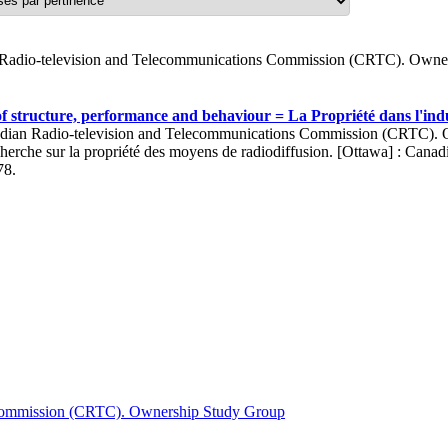
Radio-television and Telecommunications Commission (CRTC). Owner
f structure, performance and behaviour = La Propriété dans l'indu
dian Radio-television and Telecommunications Commission (CRTC). Ow
erche sur la propriété des moyens de radiodiffusion. [Ottawa] : Can
78.
 Commission (CRTC). Ownership Study Group