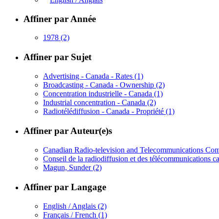
Affiner par Année
1978
(2)
Affiner par Sujet
Advertising - Canada - Rates
(1)
Broadcasting - Canada - Ownership
(2)
Concentration industrielle - Canada
(1)
Industrial concentration - Canada
(2)
Radiotélédiffusion - Canada - Propriété
(1)
Affiner par Auteur(e)s
Canadian Radio-television and Telecommunications C
Conseil de la radiodiffusion et des télécommunications 
Magun, Sunder
(2)
Affiner par Langage
English / Anglais
(2)
Français / French
(1)