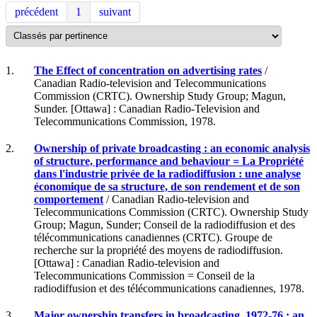
précédent
1
suivant
1.
The Effect of concentration on advertising rates
/
Canadian Radio-television and Telecommunications
Commission (CRTC). Ownership Study Group; Magun,
Sunder. [Ottawa] : Canadian Radio-Television and
Telecommunications Commission, 1978.
2.
Ownership of private broadcasting : an economic analysis
of structure, performance and behaviour = La Propriété
dans l'industrie privée de la radiodiffusion : une analyse
économique de sa structure, de son rendement et de son
comportement
/ Canadian Radio-television and
Telecommunications Commission (CRTC). Ownership Study
Group; Magun, Sunder; Conseil de la radiodiffusion et des
télécommunications canadiennes (CRTC). Groupe de
recherche sur la propriété des moyens de radiodiffusion.
[Ottawa] : Canadian Radio-television and
Telecommunications Commission = Conseil de la
radiodiffusion et des télécommunications canadiennes, 1978.
3.
Major ownership transfers in broadcasting, 1972-76 : an