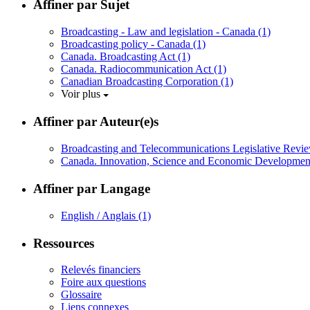
Affiner par Sujet
Broadcasting - Law and legislation - Canada
(1)
Broadcasting policy - Canada
(1)
Canada. Broadcasting Act
(1)
Canada. Radiocommunication Act
(1)
Canadian Broadcasting Corporation
(1)
Voir plus
Affiner par Auteur(e)s
Broadcasting and Telecommunications Legislative Revi
Canada. Innovation, Science and Economic Developme
Affiner par Langage
English / Anglais
(1)
Ressources
Relevés financiers
Foire aux questions
Glossaire
Liens connexes