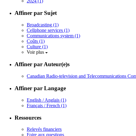
2024
(1)
Affiner par Sujet
Broadcasting
(1)
Cellphone services
(1)
Communications system
(1)
Coûts
(1)
Culture
(1)
Voir plus
Affiner par Auteur(e)s
Canadian Radio-television and Telecommunications Commi
Affiner par Langage
English / Anglais
(1)
Français / French
(1)
Ressources
Relevés financiers
Foire aux questions