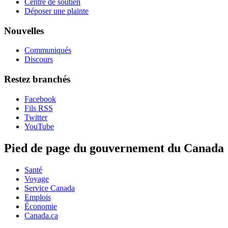
Centre de soutien
Déposer une plainte
Nouvelles
Communiqués
Discours
Restez branchés
Facebook
Fils RSS
Twitter
YouTube
Pied de page du gouvernement du Canada
Santé
Voyage
Service Canada
Emplois
Économie
Canada.ca