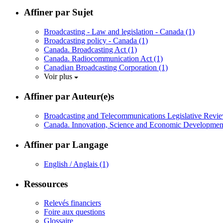
Affiner par Sujet
Broadcasting - Law and legislation - Canada
(1)
Broadcasting policy - Canada
(1)
Canada. Broadcasting Act
(1)
Canada. Radiocommunication Act
(1)
Canadian Broadcasting Corporation
(1)
Voir plus
Affiner par Auteur(e)s
Broadcasting and Telecommunications Legislative Revi
Canada. Innovation, Science and Economic Developme
Affiner par Langage
English / Anglais
(1)
Ressources
Relevés financiers
Foire aux questions
Glossaire