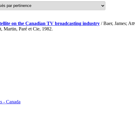
atellite on the Canadian TV broadcasting industry
/ Baer, James; At
Martin, Paré et Cie, 1982.
cts - Canada