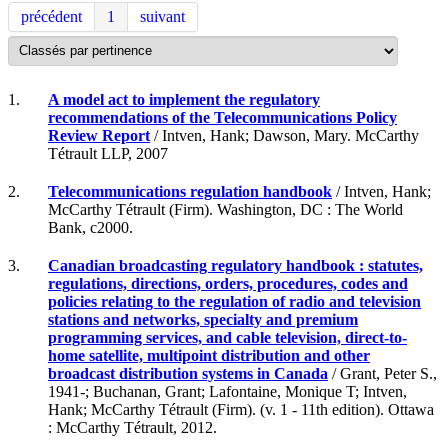
précédent
1
suivant
1.
A model act to implement the regulatory
recommendations of the Telecommunications Policy
Review Report
/ Intven, Hank; Dawson, Mary. McCarthy
Tétrault LLP, 2007
2.
Telecommunications regulation handbook
/ Intven, Hank;
McCarthy Tétrault (Firm). Washington, DC : The World
Bank, c2000.
3.
Canadian broadcasting regulatory handbook : statutes,
regulations, directions, orders, procedures, codes and
policies relating to the regulation of radio and television
stations and networks, specialty and premium
programming services, and cable television, direct-to-
home satellite, multipoint distribution and other
broadcast distribution systems in Canada
/ Grant, Peter S.,
1941-; Buchanan, Grant; Lafontaine, Monique T; Intven,
Hank; McCarthy Tétrault (Firm). (v. 1 - 11th edition). Ottawa
: McCarthy Tétrault, 2012.