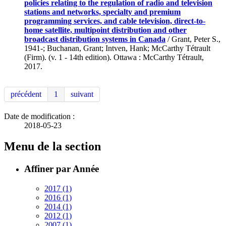
policies relating to the regulation of radio and television
stations and networks, specialty and premium
programming services, and cable television, direct-to-
home satellite, multipoint distribution and other
broadcast distribution systems in Canada
/ Grant, Peter S.,
1941-; Buchanan, Grant; Intven, Hank; McCarthy Tétrault
(Firm). (v. 1 - 14th edition). Ottawa : McCarthy Tétrault,
2017.
précédent
1
suivant
Date de modification :
2018-05-23
Menu de la section
Affiner par Année
2017
(1)
2016
(1)
2014
(1)
2012
(1)
2007
(1)