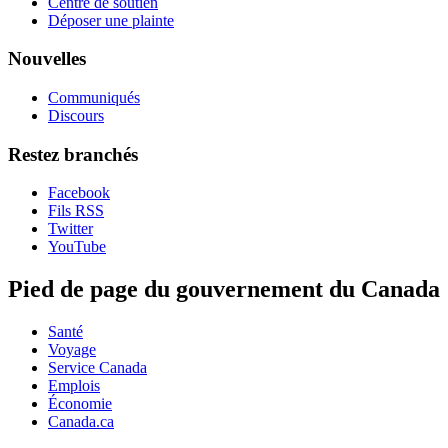
Centre de soutien
Déposer une plainte
Nouvelles
Communiqués
Discours
Restez branchés
Facebook
Fils RSS
Twitter
YouTube
Pied de page du gouvernement du Canada
Santé
Voyage
Service Canada
Emplois
Économie
Canada.ca