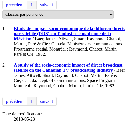
précédent
1
suivant
1.
Etude de l'impact socio-économique de la diffusion directe
par satellite (DDS) sur l'industrie canadienne de la
télévision
/ Baer, James; Attwell, Stuart; Raymond, Chabot,
Martin, Paré & Cie.; Canada. Ministère des communications.
Programme spatial. Montréal : Raymond, Chabot, Martin,
Paré et Cie, 1982.
2.
A study of the socio-economic impact of direct broadcast
satellite on the Canadian TV broadcasting industry
/ Baer,
James; Attwell, Stuart; Raymond, Chabot, Martin, Paré &
Cie; Canada. Dept. of Communications. Space Program.
Montréal : Raymond, Chabot, Martin, Paré et Cie, 1982.
précédent
1
suivant
Date de modification :
2018-05-23