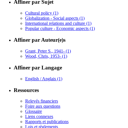
Affiner par Sujet
Cultural policy
(1)
Globalization - Social aspects
(1)
International relations and culture
(1)
Popular culture - Economic aspects
(1)
Affiner par Auteur(e)s
Grant, Peter S., 1941-
(1)
Wood, Chris, 1953-
(1)
Affiner par Langage
English / Anglais
(1)
Ressources
Relevés financiers
Foire aux questions
Glossaire
Liens connexes
Rapports et publications
Lois et règlements