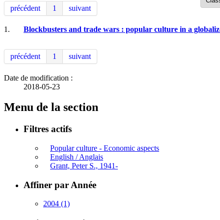
précédent
1
suivant
1.
Blockbusters and trade wars : popular culture in a globali
précédent
1
suivant
Date de modification :
2018-05-23
Menu de la section
Filtres actifs
Popular culture - Economic aspects
English / Anglais
Grant, Peter S., 1941-
Affiner par Année
2004
(1)