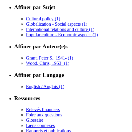
Affiner par Sujet
Cultural policy
(1)
Globalization - Social aspects
(1)
International relations and culture
(1)
Popular culture - Economic aspects
(1)
Affiner par Auteur(e)s
Grant, Peter S., 1941-
(1)
Wood, Chris, 1953-
(1)
Affiner par Langage
English / Anglais
(1)
Ressources
Relevés financiers
Foire aux questions
Glossaire
Liens connexes
Rapports et publications