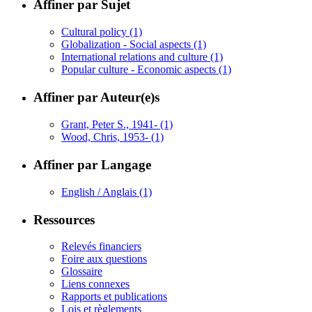
Affiner par Sujet
Cultural policy
(1)
Globalization - Social aspects
(1)
International relations and culture
(1)
Popular culture - Economic aspects
(1)
Affiner par Auteur(e)s
Grant, Peter S., 1941-
(1)
Wood, Chris, 1953-
(1)
Affiner par Langage
English / Anglais
(1)
Ressources
Relevés financiers
Foire aux questions
Glossaire
Liens connexes
Rapports et publications
Lois et règlements