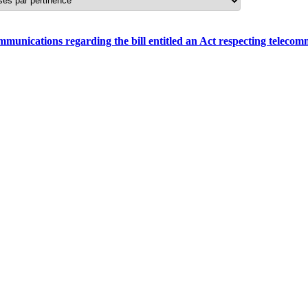
mmunications regarding the bill entitled an Act respecting teleco